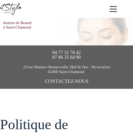
Passer
au
contenu
Institut de Beauté
à Saint-Chamond
04 77 31 78 42
07 86 35 64 90
23 rue Maurice Bonnevialle, Hall In One - Novaciéries
42400 Saint-Chamond
CONTACTEZ-NOUS
Politique de