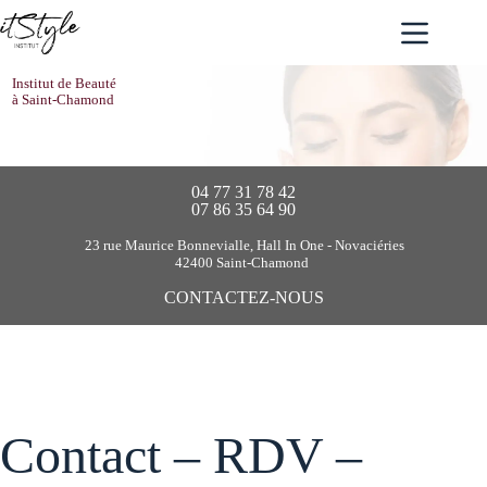
Passer
au
contenu
Institut de Beauté
à Saint-Chamond
04 77 31 78 42
07 86 35 64 90
23 rue Maurice Bonnevialle, Hall In One - Novaciéries
42400 Saint-Chamond
CONTACTEZ-NOUS
Contact – RDV –