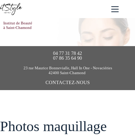
Passer
au
contenu
Institut de Beauté
à Saint-Chamond
04 77 31 78 42
07 86 35 64 90
23 rue Maurice Bonnevialle, Hall In One - Novaciéries
42400 Saint-Chamond
CONTACTEZ-NOUS
Photos maquillage