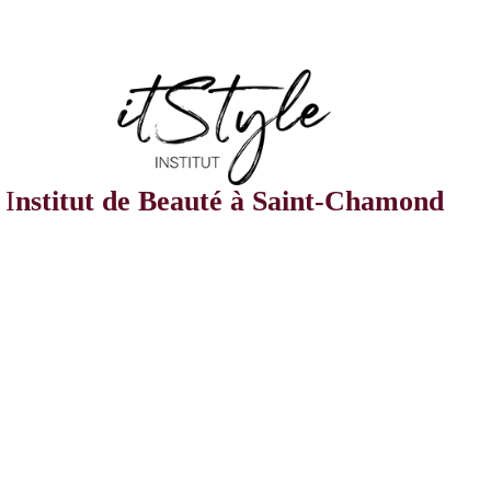
I
nstitut de Beauté à Saint-Chamond
23 rue Maurice Bonnevialle,
Hall In One – Novaciéries
42400 SAINT-CHAMOND
04 77 31 78 42
|
07 86 35 64 90
Mardi au vendredi
09h00 - 18h00
Samedi
09h00 - 14h00