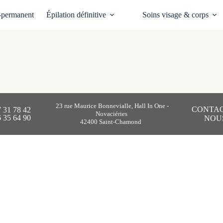
-permanent
Épilation définitive
Soins visage & corps
23 rue Maurice Bonnevialle, Hall In One -
CONTAC
7 31 78 42
Novaciéries
6 35 64 90
NOU
42400 Saint-Chamond